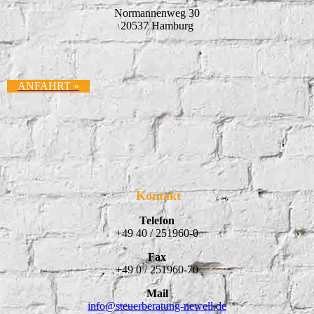
Normannenweg 30
20537 Hamburg
ANFAHRT »
Kontakt
Telefon
+49 40 / 251960-0
Fax
+49 0 / 251960-70
Mail
info@
steuerberatung-newell.de