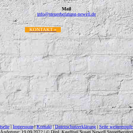
Mail
info@
steuerberatung-newell.de
KONTAKT »
tseite
|
Impressum
|
Kontakt
|
Datenschutzerklärung
|
Seite weiterempfe
 Änderung: 19.09.2022 | © Dipl. Kauffrau Susan Newell Steuerberater