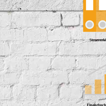
Steuererk
Finanzbuch