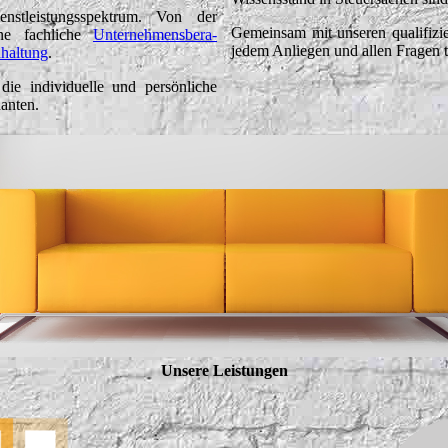
nstleistungsspektrum. Von der
Gemeinsam mit unseren qualifizie
ne fachliche
Un­ter­neh­men­s­be­ra­
jedem Anliegen und allen Fragen ta
haltung
.
die individuelle und persönliche
anten.
Unsere Leistungen