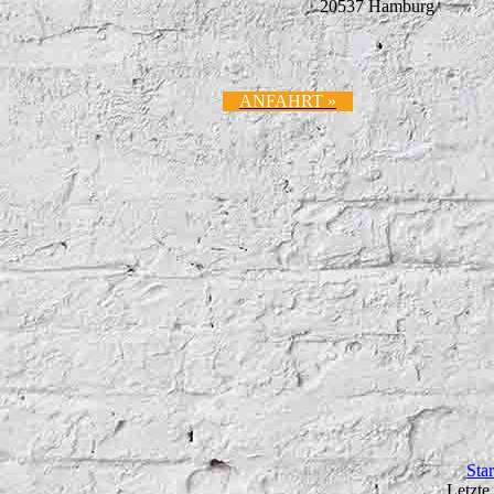
20537 Hamburg
ANFAHRT »
Star
Letzte